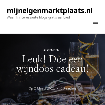
mijneigenmarktplaats.nl
Waar ik interessante blogs gratis aanbied
ALGEMEEN
Leuk! Doe een
wijndoos cadeau!
Op
Op
2 Maart 2022
0 Reacties
Leuk!
Doe