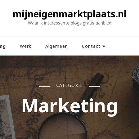
mijneigenmarktplaats.nl
Waar ik interessante blogs gratis aanbied
ing
Werk
Algemeen
Contact
CATEGORIE
Marketing