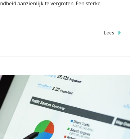
ndheid aanzienlijk te vergroten. Een sterke
Lees
st
kbekendheid
t
iale
ia
building