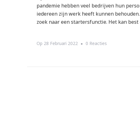
pandemie hebben veel bedrijven hun perso
iedereen zijn werk heeft kunnen behouden. 
zoek naar een startersfunctie. Het kan best
Op
Op
28 Februari 2022
0 Reacties
Een
Baan
In
Marketing,
Is
Het
Iets
Voor
Jou?