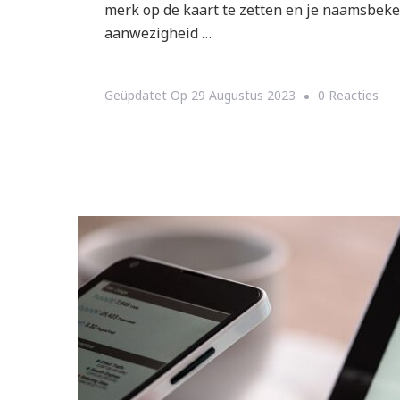
merk op de kaart te zetten en je naamsbeke
aanwezigheid …
Op
Geüpdatet Op
29 Augustus 2023
0 Reacties
Boo
Je
Mer
Me
Soc
Med
En
Link