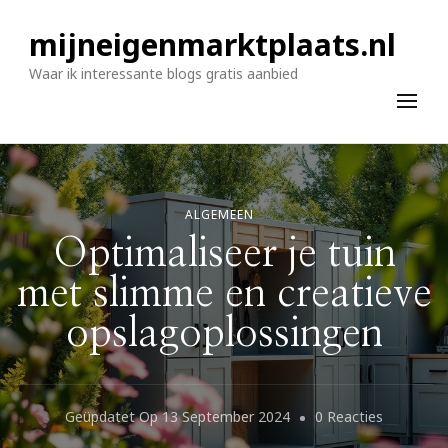
mijneigenmarktplaats.nl
Waar ik interessante blogs gratis aanbied
ALGEMEEN
Optimaliseer je tuin
met slimme en creatieve
opslagoplossingen
Op
Geüpdatet Op
13 September 2024
0 Reacties
Optimalis