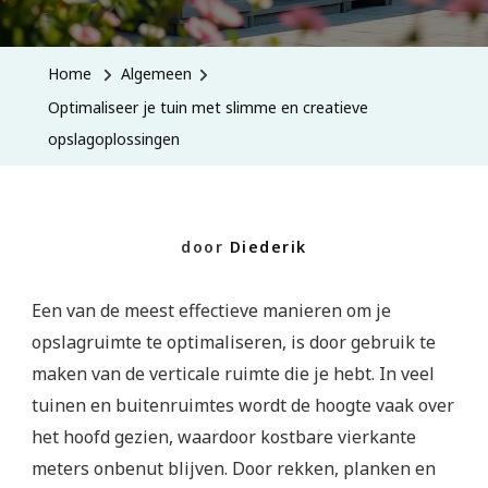
Je
Tuin
Home
Algemeen
Met
Optimaliseer je tuin met slimme en creatieve
Slimme
opslagoplossingen
En
Creatieve
Opslagopl
door
Diederik
Een van de meest effectieve manieren om je
opslagruimte te optimaliseren, is door gebruik te
maken van de verticale ruimte die je hebt. In veel
tuinen en buitenruimtes wordt de hoogte vaak over
het hoofd gezien, waardoor kostbare vierkante
meters onbenut blijven. Door rekken, planken en