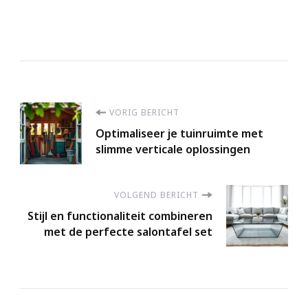
Berichtnavigatie
VORIG BERICHT
Optimaliseer je tuinruimte met
slimme verticale oplossingen
VOLGEND BERICHT
Stijl en functionaliteit combineren
met de perfecte salontafel set