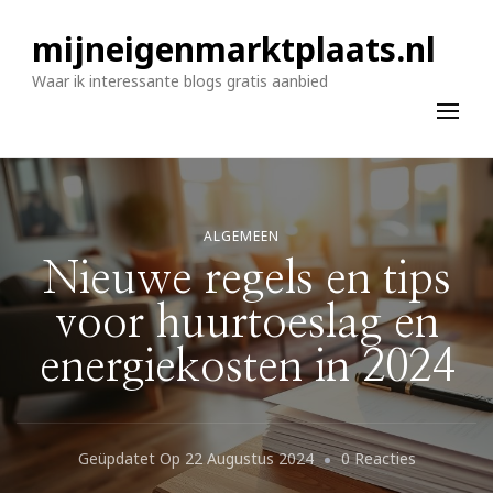
mijneigenmarktplaats.nl
Waar ik interessante blogs gratis aanbied
ALGEMEEN
Nieuwe regels en tips
voor huurtoeslag en
energiekosten in 2024
Op
Geüpdatet Op
22 Augustus 2024
0 Reacties
Nieuwe