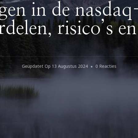
gen in de nasda
delen, risico’s en
Op
Geüpdatet Op
13 Augustus 2024
0 Reacties
Beleggen
In
De
Nasdaq-
100:
Voordelen,
Risico’s
En