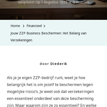
Op
Geüpdatet Op
1 Augustus 2023
0 Reacties
Jouw
ZZP
Business
Home
Financieel
Bescherme
Jouw ZZP Business Beschermen: Het Belang van
Het
Verzekeringen
Belang
Van
Verzekerin
door
Diederik
Als je je eigen ZZP-bedrijf runt, weet je hoe
belangrijk het is om jezelf te beschermen tegen
mogelijke risico’s. Je weet ook dat verzekeringen
een essentieel onderdeel van deze bescherming
zijn. Maar waarom zijn ze zo essentieel? En welke