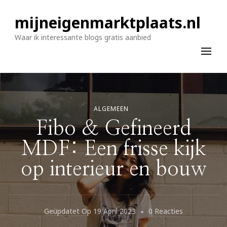
mijneigenmarktplaats.nl
Waar ik interessante blogs gratis aanbied
ALGEMEEN
Fibo & Gefineerd
MDF: Een frisse kijk
op interieur en bouw
Op
Geüpdatet Op
19 April 2023
0 Reacties
Fibo