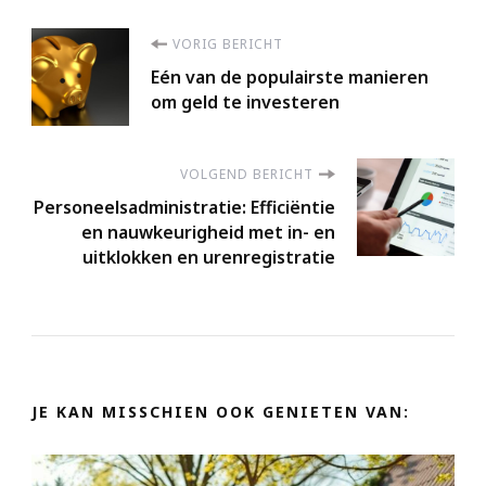
Berichtnavigatie
VORIG BERICHT
Eén van de populairste manieren
om geld te investeren
VOLGEND BERICHT
Personeelsadministratie: Efficiëntie
en nauwkeurigheid met in- en
uitklokken en urenregistratie
JE KAN MISSCHIEN OOK GENIETEN VAN: