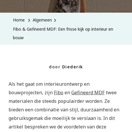
&
Gefineerd
Home
Algemeen
MDF:
Fibo & Gefineerd MDF: Een frisse kijk op interieur en
Een
bouw
Frisse
Kijk
Op
door
Diederik
Interieur
En
Als het gaat om interieurontwerp en
Bouw
bouwprojecten, zijn
Fibo
en
Gefineerd MDF
twee
materialen die steeds populairder worden. Ze
bieden een combinatie van stijl, duurzaamheid en
gebruiksgemak die moeilijk te verslaan is. In dit
artikel bespreken we de voordelen van deze