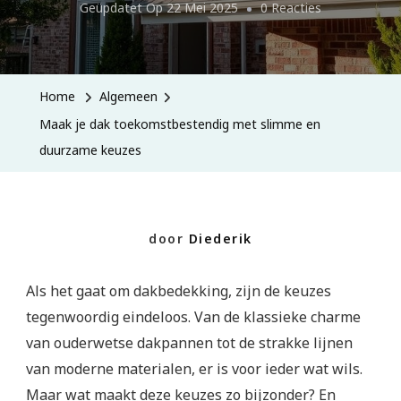
Op
Geüpdatet Op
22 Mei 2025
0 Reacties
Maak
Je
Dak
Home
Algemeen
Toekomstbes
Maak je dak toekomstbestendig met slimme en
Met
duurzame keuzes
Slimme
En
Duurzame
door
Diederik
Keuzes
Als het gaat om dakbedekking, zijn de keuzes
tegenwoordig eindeloos. Van de klassieke charme
van ouderwetse dakpannen tot de strakke lijnen
van moderne materialen, er is voor ieder wat wils.
Maar wat maakt deze keuzes zo bijzonder? En