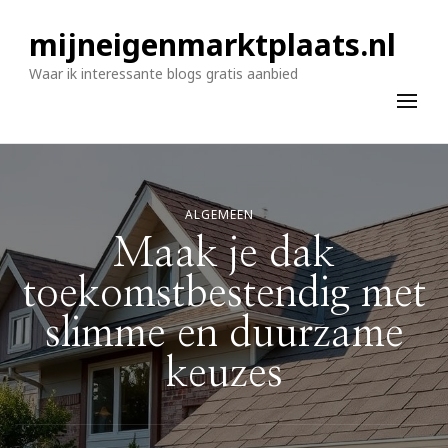
mijneigenmarktplaats.nl
Waar ik interessante blogs gratis aanbied
ALGEMEEN
Maak je dak
toekomstbestendig met
slimme en duurzame
keuzes