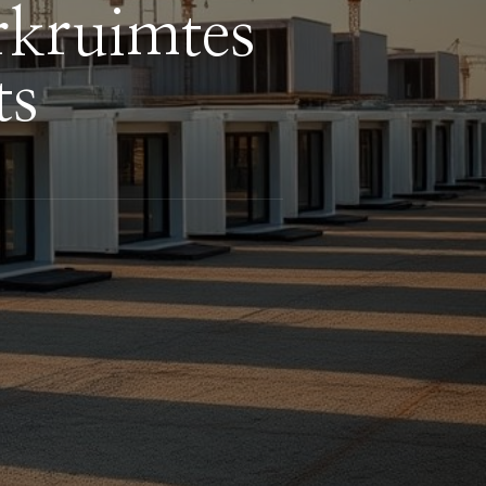
rkruimtes
ts
es