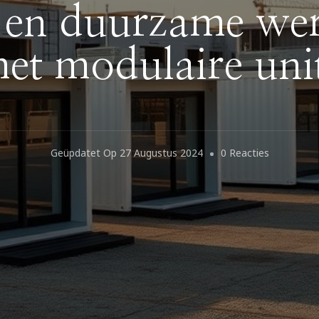
e en duurzame we
et modulaire uni
Op
Geüpdatet Op
27 Augustus 2024
0 Reacties
Flexibele
En
Duurzame
Werkruimt
Met
Modulaire
Units