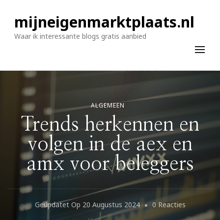
mijneigenmarktplaats.nl
Waar ik interessante blogs gratis aanbied
ALGEMEEN
Trends herkennen en
volgen in de aex en
amx voor beleggers
Op
Geüpdatet Op
20 Augustus 2024
0 Reacties
Trends