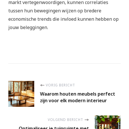
markt vertegenwoordigen, kunnen correlaties
tussen hun bewegingen wijzen op bredere
economische trends die invloed kunnen hebben op
jouw beleggingen.
Berichtnavigatie
VORIG BERICHT
Waarom houten meubels perfect
zijn voor elk modern interieur
VOLGEND BERICHT
Optimaliseer je tuinruimte met