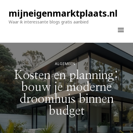
mijneigenmarktplaats.nl
Waar ik interessante blogs gratis aanbied
ALGEMEEN
Kosten en planning:
bouw je moderne
droomhuis binnen
budget