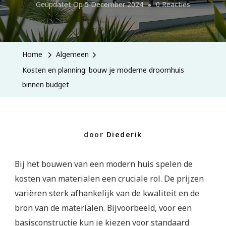
Op
Geüpdatet Op
5 December 2024
0 Reacties
Kosten
En
Planning:
Home
Algemeen
Bouw
Kosten en planning: bouw je moderne droomhuis
Je
binnen budget
Moderne
Droomhui
Binnen
door
Diederik
Budget
Bij het bouwen van een modern huis spelen de
kosten van materialen een cruciale rol. De prijzen
variëren sterk afhankelijk van de kwaliteit en de
bron van de materialen. Bijvoorbeeld, voor een
basisconstructie kun je kiezen voor standaard