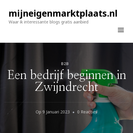
mijneigenmarktplaats.nl
Waar ik interessante blogs gratis aanbied
B2B
Een bedrijf beginnen in
Zwijndrecht
Op
Op
9 Januari 2023
0 Reacties
Een
Bedrijf