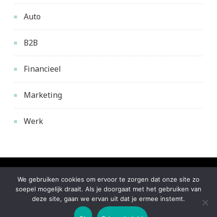
Auto
B2B
Financieel
Marketing
Werk
© Copyright 2026
mijneigenmarktplaats.nl
. Alle
We gebruiken cookies om ervoor te zorgen dat onze site zo
rechten voorbehouden.
Travel Nomad | Ontwikkeld
soepel mogelijk draait. Als je doorgaat met het gebruiken van
deze site, gaan we ervan uit dat je ermee instemt.
door
Blossom Themes
. Mogelijk gemaakt door